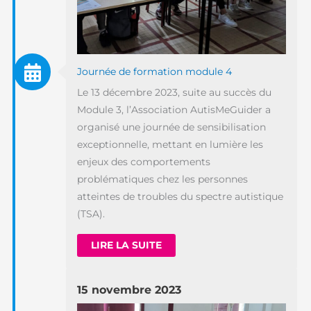
Journée de formation module 4
Le 13 décembre 2023, suite au succès du
Module 3, l’Association AutisMeGuider a
organisé une journée de sensibilisation
exceptionnelle, mettant en lumière les
enjeux des comportements
problématiques chez les personnes
atteintes de troubles du spectre autistique
(TSA).
LIRE LA SUITE
15 novembre 2023