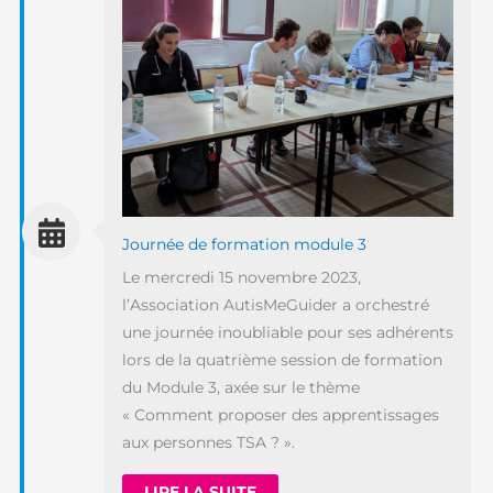
Journée de formation module 3
Le mercredi 15 novembre 2023,
l’Association AutisMeGuider a orchestré
une journée inoubliable pour ses adhérents
lors de la quatrième session de formation
du Module 3, axée sur le thème
« Comment proposer des apprentissages
aux personnes TSA ? ».
LIRE LA SUITE