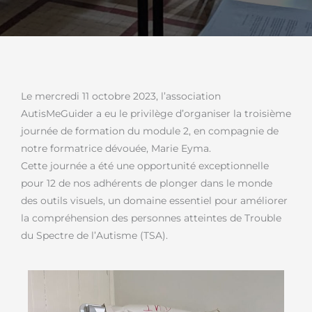
Le mercredi 11 octobre 2023, l’association
AutisMeGuider a eu le privilège d’organiser la troisième
journée de formation du module 2, en compagnie de
notre formatrice dévouée, Marie Eyma.
Cette journée a été une opportunité exceptionnelle
pour 12 de nos adhérents de plonger dans le monde
des outils visuels, un domaine essentiel pour améliorer
la compréhension des personnes atteintes de Trouble
du Spectre de l’Autisme (TSA).