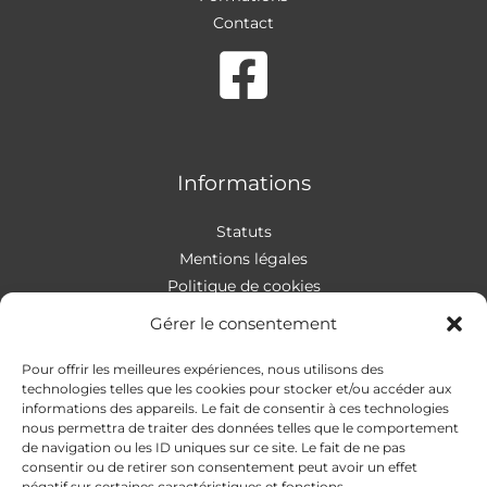
Contact
Informations
Statuts
Mentions légales
Politique de cookies
Gérer le consentement
Pour offrir les meilleures expériences, nous utilisons des
Contact
technologies telles que les cookies pour stocker et/ou accéder aux
informations des appareils. Le fait de consentir à ces technologies
nous permettra de traiter des données telles que le comportement
Addresse
:
4 rue Apollonios
de navigation ou les ID uniques sur ce site. Le fait de ne pas
33170 Gradignan
consentir ou de retirer son consentement peut avoir un effet
Mail
: autismeguider@gmail.com
négatif sur certaines caractéristiques et fonctions.