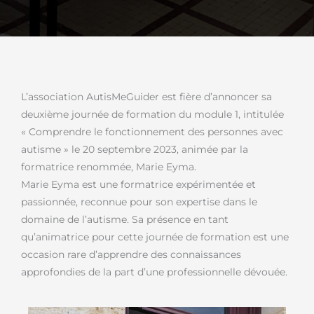
L’association AutisMeGuider est fière d’annoncer sa
deuxième journée de formation du module 1, intitulée
« Comprendre le fonctionnement des personnes avec
autisme » le 20 septembre 2023, animée par la
formatrice renommée, Marie Eyma.
Marie Eyma est une formatrice expérimentée et
passionnée, reconnue pour son expertise dans le
domaine de l’autisme. Sa présence en tant
qu’animatrice pour cette journée de formation est une
occasion rare d’apprendre des connaissances
approfondies de la part d’une professionnelle dévouée.