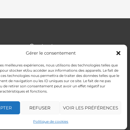
Contact
Gérer le consentement
Addresse
:
4 rue Apollonios
 les meilleures expériences, nous utilisons des technologies telles que
33170 Gradignan
 pour stocker et/ou accéder aux informations des appareils. Le fait de
Mail
: autismeguider@gmail.com
 ces technologies nous permettra de traiter des données telles que le
t de navigation ou les ID uniques sur ce site. Le fait de ne pas
u de retirer son consentement peut avoir un effet négatif sur
aractéristiques et fonctions.
EPTER
REFUSER
VOIR LES PRÉFÉRENCES
Powered by AutisMeGuider
Politique de cookies