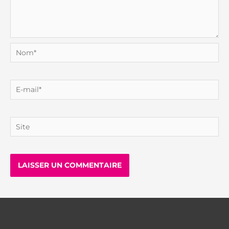
Nom*
E-
mail*
Site