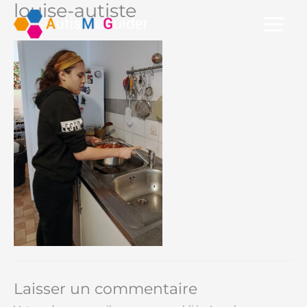
louise-autiste
Aller
au
contenu
Laisser un commentaire