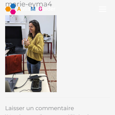
marie-eyma4
Aller
au
contenu
Laisser un commentaire