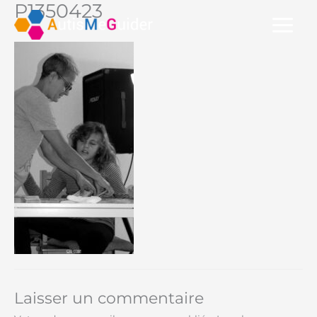
P1350423
Aller
au
contenu
Laisser un commentaire