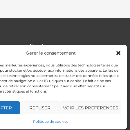
Contact
Gérer le consentement
Addresse
:
4 rue Apollonios
 les meilleures expériences, nous utilisons des technologies telles que
33170 Gradignan
 pour stocker et/ou accéder aux informations des appareils. Le fait de
Mail
: autismeguider@gmail.com
 ces technologies nous permettra de traiter des données telles que le
t de navigation ou les ID uniques sur ce site. Le fait de ne pas
u de retirer son consentement peut avoir un effet négatif sur
aractéristiques et fonctions.
EPTER
REFUSER
VOIR LES PRÉFÉRENCES
Powered by AutisMeGuider
Politique de cookies