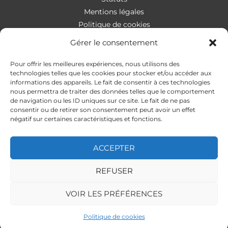
Mentions légales
Politique de cookies
Gérer le consentement
Pour offrir les meilleures expériences, nous utilisons des
Contact
technologies telles que les cookies pour stocker et/ou accéder aux
informations des appareils. Le fait de consentir à ces technologies
nous permettra de traiter des données telles que le comportement
Addresse
:
4 rue Apollonios
de navigation ou les ID uniques sur ce site. Le fait de ne pas
33170 Gradignan
consentir ou de retirer son consentement peut avoir un effet
Mail
: autismeguider@gmail.com
négatif sur certaines caractéristiques et fonctions.
ACCEPTER
REFUSER
VOIR LES PRÉFÉRENCES
Powered by AutisMeGuider
Politique de cookies