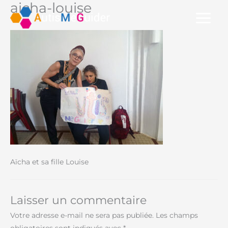
aicha-louise
Aller
au
contenu
Aïcha et sa fille Louise
Laisser un commentaire
Votre adresse e-mail ne sera pas publiée.
Les champs
obligatoires sont indiqués avec
*